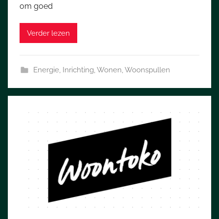
om goed
Verder lezen
Energie
,
Inrichting
,
Wonen
,
Woonspullen