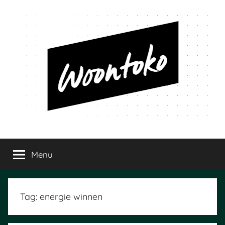
Ga
naar
de
inhoud
Woontoko
Alles
over
Menu
wonen
Tag:
energie winnen