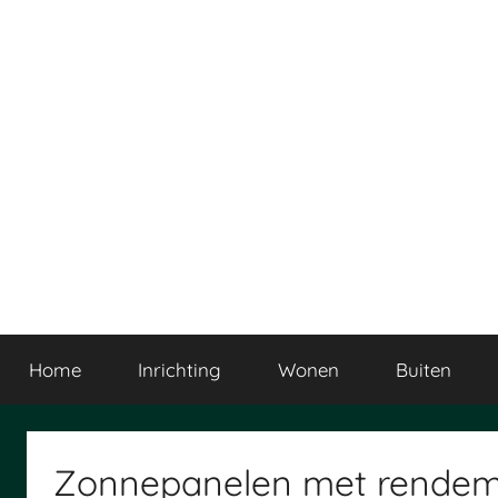
Ga
naar
de
inhoud
Home
Inrichting
Wonen
Buiten
Zonnepanelen met rende