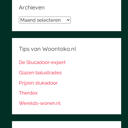
Archieven
Archieven
Tips van Woontoko.nl
De Stucadoor-expert
Glazen balustrades
Prijzen stukadoor
Therdex
Werelds-wonen.nl