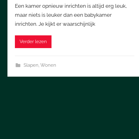
Een kamer opnieuw inrichten is altijd erg leuk,
maar niets is leuker dan een babykamer
inrichten. Je kijkt er waarschijnlijk
Verder lezen
Slapen
,
Wonen