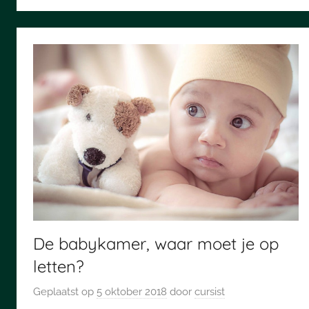
De babykamer, waar moet je op
letten?
Geplaatst op
5 oktober 2018
door
cursist