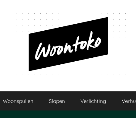
Woontoko
Alles
over
Woonspullen
Slapen
Verlichting
Verhu
wonen