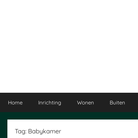
Ga
naar
de
inhoud
Home
Inrichting
Wonen
Buiten
Tag:
Babykamer