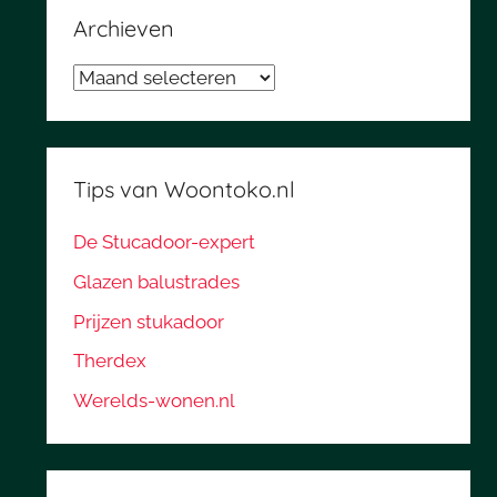
Archieven
Archieven
Tips van Woontoko.nl
De Stucadoor-expert
Glazen balustrades
Prijzen stukadoor
Therdex
Werelds-wonen.nl