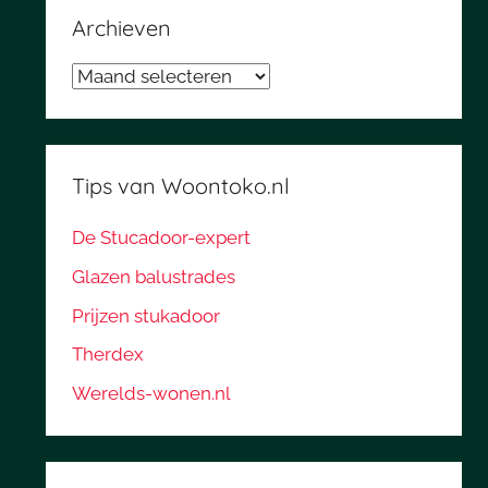
Archieven
Archieven
Tips van Woontoko.nl
De Stucadoor-expert
Glazen balustrades
Prijzen stukadoor
Therdex
Werelds-wonen.nl