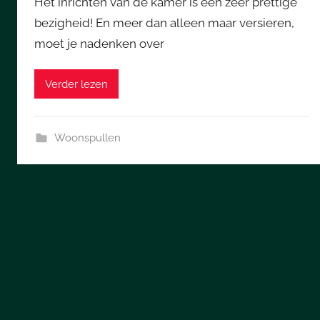
Het inrichten van de kamer is een zeer prettige
bezigheid! En meer dan alleen maar versieren,
moet je nadenken over
Verder lezen
Woonspullen