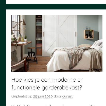
Hoe kies je een moderne en
functionele garderobekast?
Geplaatst op
29 juni 2020
door
cursist