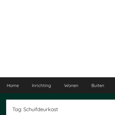
Ga
naar
de
inhoud
Home
Inrichting
Wonen
Buiten
Tag:
Schuifdeurkast