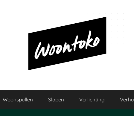
Woontoko
Alles
over
Woonspullen
Slapen
Verlichting
Verhu
wonen