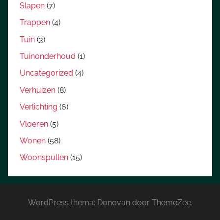
Slapen
(7)
Trappen
(4)
Tuin
(3)
Tuinonderhoud
(1)
Uncategorized
(4)
Verhuizen
(8)
Verlichting
(6)
Vloeren
(5)
Wonen
(58)
Woonspullen
(15)
WordPress thema: Donovan door ThemeZee.