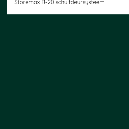
Storemax R-20 schuifdeursysteem