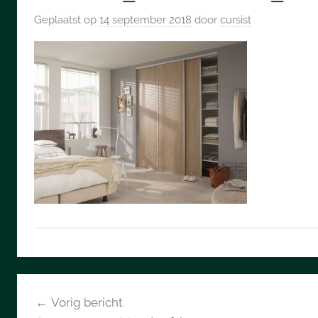
Geplaatst op
14 september 2018
door
cursist
Bericht
Vorig bericht
navigatie