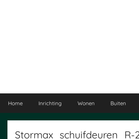
Ga
naar
de
inhoud
Home
Inrichting
Wonen
Buiten
Stormax_schuifdeuren_R-