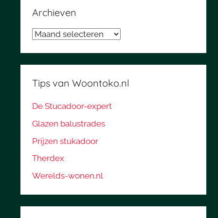
Archieven
Archieven
Tips van Woontoko.nl
De Stucadoor-expert
Glazen balustrades
Prijzen stukadoor
Therdex
Werelds-wonen.nl