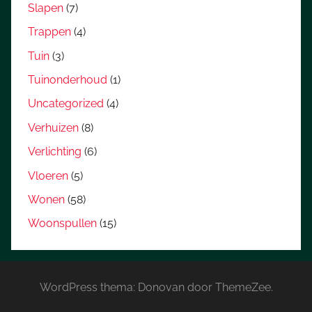
Slapen
(7)
Trappen
(4)
Tuin
(3)
Tuinonderhoud
(1)
Uncategorized
(4)
Verhuizen
(8)
Verlichting
(6)
Vloeren
(5)
Wonen
(58)
Woonspullen
(15)
WordPress thema: Donovan door ThemeZee.