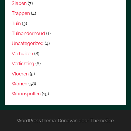
Slapen
(7)
Trappen
(4)
Tuin
(3)
Tuinonderhoud
(1)
Uncategorized
(4)
Verhuizen
(8)
Verlichting
(6)
Vloeren
(5)
Wonen
(58)
Woonspullen
(15)
WordPress thema: Donovan door ThemeZee.