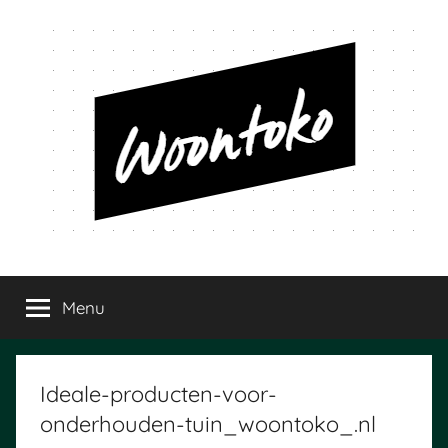
Ga
naar
de
inhoud
Woontoko
Alles
over
Menu
wonen
Ideale-producten-voor-
onderhouden-tuin_woontoko_.nl