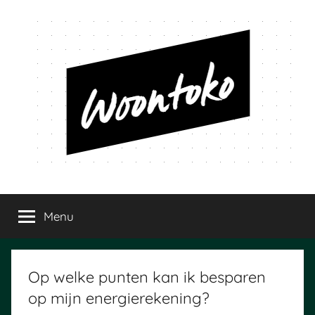
Ga
naar
de
inhoud
Woontoko
Alles
over
Menu
wonen
Op welke punten kan ik besparen
op mijn energierekening?