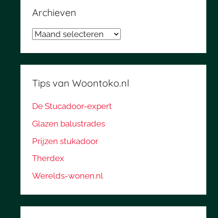
Archieven
Archieven
Tips van Woontoko.nl
De Stucadoor-expert
Glazen balustrades
Prijzen stukadoor
Therdex
Werelds-wonen.nl