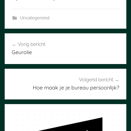
Uncategorized
Bericht
Vorig bericht
navigatie
Geurolie
Volgend bericht
Hoe maak je je bureau persoonlijk?